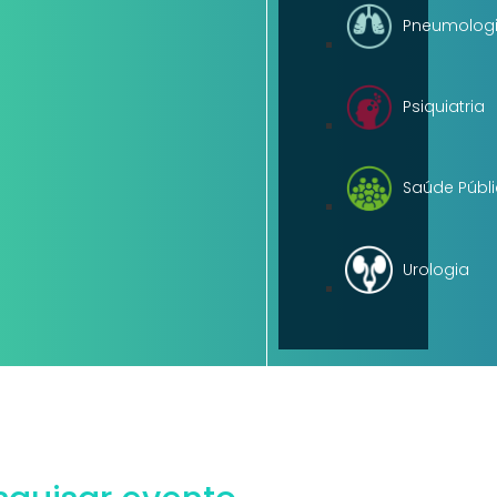
Pneumolog
Psiquiatria
Saúde Públ
Urologia