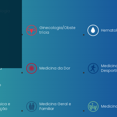
logia
Ginecologia/Obste
Hematol
trícia
Medicin
a
Medicina da Dor
Desport
o
sica e
Medicina Geral e
Medicina
ação
Familiar