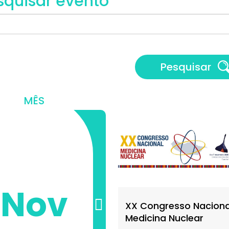
squisar evento
MÊS
Nov
XX Congresso Naciona
Medicina Nuclear