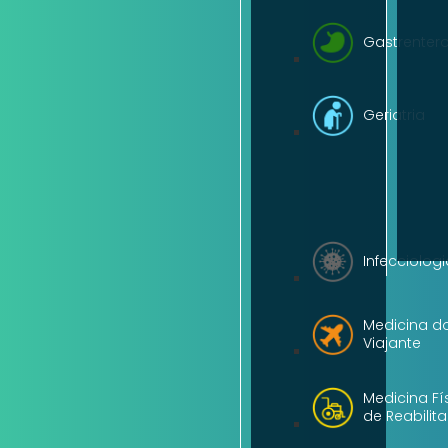
Gastrentero
Geriatria
Infecciologi
Medicina d
Viajante
Medicina Fí
de Reabilit