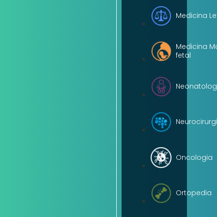
Medicina Le
Medicina M
fetal
Neonatolog
Neurocirurg
Oncologia
Ortopedia