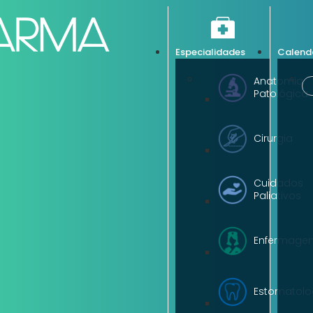
Especialidades
Calend
Anatomia
Patológica
Cirurgia
Cuidados
Paliativos
Enfermage
Estomatolo