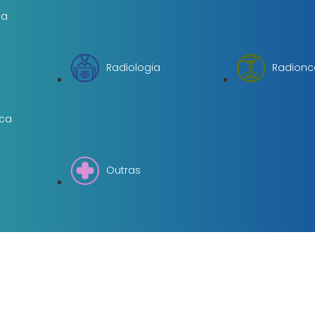
ia
Radiologia
Radionc
ica
Outras