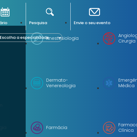
ário
Pesquisa
Envie o seu evento
Angiolog
Anestesiologia
Cirurgia
Dermato-
Emergên
Venereologia
Médica
m
Farmaco
gia
Farmácia
Clínica