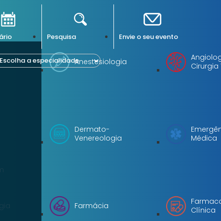
ário
Pesquisa
Envie o seu evento
Angiolog
Anestesiologia
Cirurgia
Dermato-
Emergên
Venereologia
Médica
m
Farmaco
gia
Farmácia
Clínica