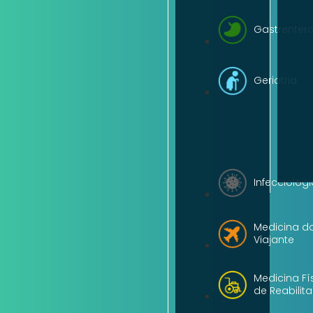
Gastrentero
Geriatria
Infecciologi
Medicina d
Viajante
Medicina Fí
de Reabilit