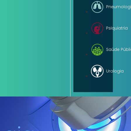
Pneumolog
Psiquiatria
Saúde Públ
Urologia