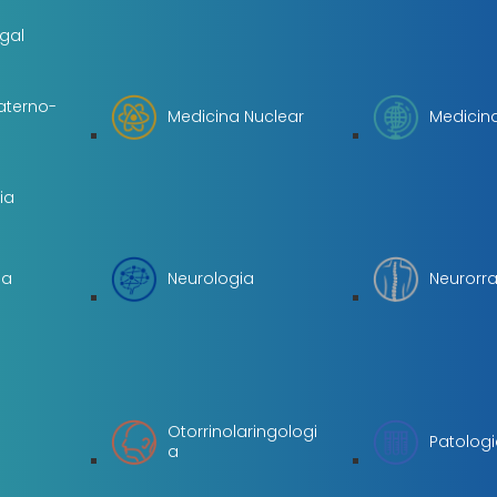
gal
aterno-
Medicina Nuclear
Medicina
ia
ia
Neurologia
Neurorra
Otorrinolaringologi
Patologi
a