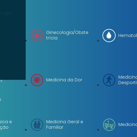
logia
Ginecologia/Obste
Hematol
trícia
Medicin
a
Medicina da Dor
Desport
o
sica e
Medicina Geral e
Medicina
ação
Familiar