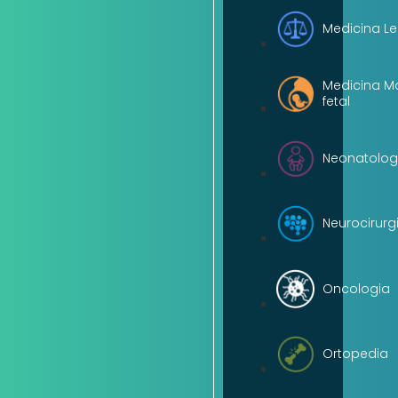
Medicina Le
Medicina M
fetal
Neonatolog
Neurocirurg
Oncologia
Ortopedia