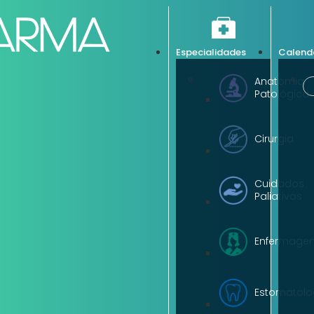
Especialidades
Calend
Anatomia
Patológica
Cirurgia
Cuidados
Paliativos
Enfermage
Estomatolo